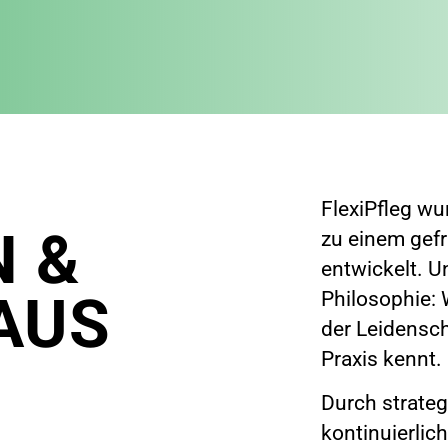
FlexiPfleg wu
N &
zu einem gef
entwickelt. Un
AUS
Philosophie: 
der Leidensch
Praxis kennt.
N
Durch strateg
kontinuierlic