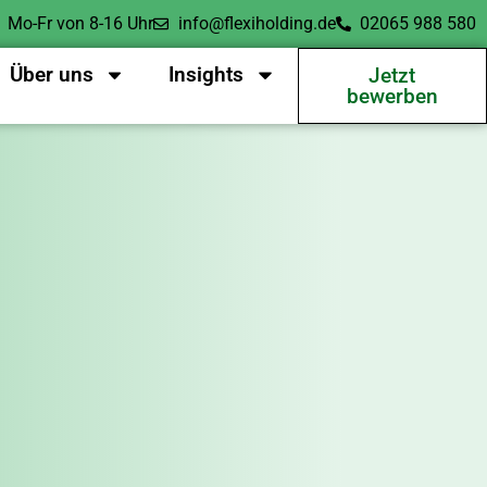
Mo-Fr von 8-16 Uhr
info@flexiholding.de
02065 988 580
Über uns
Insights
Jetzt
bewerben