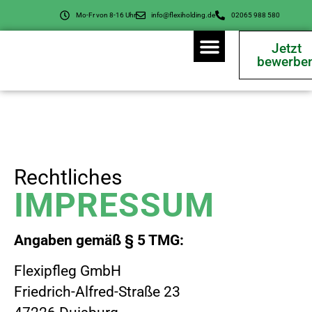
Mo-Fr von 8-16 Uhr
info@flexiholding.de
02065 988 580
Jetzt
bewerbe
Für Unternehmen
Rechtliches
IMPRESSUM
Angaben gemäß § 5 TMG:
Flexipfleg GmbH
Friedrich-Alfred-Straße 23