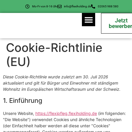
Mo-Fr von 8-16 Uhr
info@flexiholding.de
02065 988 580
Jetzt
bewerbe
Für Unternehmen
Cookie-Richtlinie
(EU)
Diese Cookie-Richtlinie wurde zuletzt am 30. Juli 2026
aktualisiert und gilt für Bürger und Einwohner mit ständigem
Wohnsitz im Europäischen Wirtschaftsraum und der Schweiz.
1. Einführung
Unsere Website,
https://flexipfleg.flexiholding.de
(im folgenden:
"Die Website") verwendet Cookies und ähnliche Technologien
(der Einfachheit halber werden all diese unter "Cookies"
zusammengefasst). Cookies werden außerdem von uns